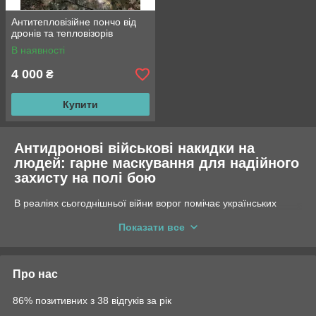
Антитепловізійне пончо від
дронів та тепловізорів
В наявності
4 000
₴
Купити
Антидронові військові накидки на
людей: гарне маскування для надійного
захисту на полі бою
В реаліях сьогоднішньої війни ворог помічає українських
військових переважно за допомогою тепловізорів і
Показати все
радіолокаційного обладнання. Критично потрібними є засоби,
які перешкоджатимуть виявленню і зможуть зберегти життя
захисників та захисниць. У зв'язку з цим ми випустили у
продаж надійні військові накидки на людей та
чохли на
Про нас
Starlink
, які показують ефективність у боях на різних локаціях.
Маскування антидрон SASS Military
– це не просто накидка в
86% позитивних з 38 відгуків за рік
камуфляжному забарвленні, а дієвий механізм захисту.