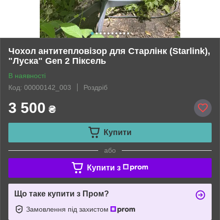
Чохол антитепловізор для Старлінк (Starlink),
"Луска" Gen 2 Піксель
В наявності
Код: 00000142_003
Роздріб
3 500
₴
Купити
або
Купити з
Що таке купити з Пром?
Замовлення під захистом