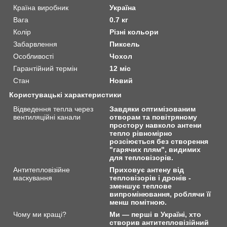
Країна виробник
Україна
Вага
0.7 кг
Колір
Різні кольори
Забарвлення
Пиксель
Особливості
Чохол
Гарантійний термін
12 міс
Стан
Новий
Користувацькі характеристики
Відведення тепла через
Завдяки оптимізованим
вентиляційні канали
отворам та повітряному
простору навколо антени
тепло рівномірно
розсіюється без створення
"гарячих плям", видимих
для тепловізорів.
Антитепловізійне
Приховує антену від
маскування
тепловізорів і дронів -
зменшує теплове
випромінювання, роблячи її
менш помітною.
Чому ми кращі?
Ми — перші в Україні, хто
створив антитепловізійний