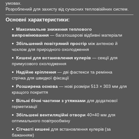
умовах.
Розроблений для захисту від сучасних тепловізійних систем.
Основні характеристики:
Максимальне зниження теплового
випромінювання
— багатошарові відбивні матеріали
Збільшений повітряний простір
між антеною й
чохлом для природного охолодження
Кишені для встановлення кулерів
— секції для
примусового охолодження
Надійне кріплення
— дві фастекси та ремінна
стрічка для швидкої фіксації
Розширена основа
— нові розміри 513 × 303 мм для
кращого покриття
Вільні бічні частини з утяжками
для додаткової
герметизації
Збільшені вентиляційні отвори
40×40 мм для
оптимального повітрообміну
Сітчасті кишені
для встановлення кулерів (за
бажанням)