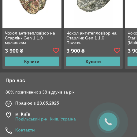
Чохол антитепловізор на
Чохол антитепловізор на
Чохо
Старлінк Gen 1 1.0
Старлінк Gen 1 1.0
Star
мультикам
Піксель
(Mul
Perf
3 900
3 900
3 9
₴
₴
Купити
Купити
Про нас
86% позитивних з 38 відгуків за рік
Працює з 23.05.2025
м. Київ
Подільський р-н, Київ, Україна
Контакти