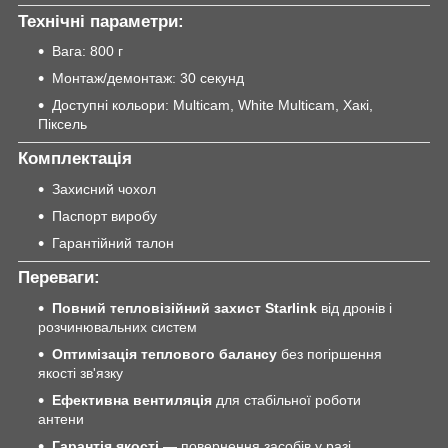
Технічні параметри:
Вага: 800 г
Монтаж/демонтаж: 30 секунд
Доступні кольори: Multicam, White Multicam, Хакі,
Піксель
Комплектація
Захисний чохол
Паспорт виробу
Гарантійний талон
Переваги:
Повний тепловізійний захист Starlink
від дронів і
розчинювальних систем
Оптимізація теплового балансу
без погіршення
якості зв'язку
Ефективна вентиляція
для стабільної роботи
антени
Гарантія якості
— повернення засобів у разі